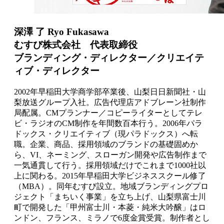
深澤 了 Ryo Fukasawa
むすび株式会社 代表取締役
ブランディング・ディレクター／クリエイテ
ィブ・ディレクター
2002年早稲田大学商学部卒業後、山梨日日新聞社・山
梨放送グループ入社。広告代理店アドブレーン社制作
局配属。CMプランナー／コピーライターとしてテレ
ビ・ラジオのCM制作を年間数百本行う。2006年パラ
ドックス・クリエイティブ（現パラドックス）へ転
職。企業、商品、採用領域のブランドの基礎固めか
ら、VI、ネーミング、スローガン開発や広告制作まで
一気通貫して行う。採用領域だけでこれまで1000社以
上に関わる。2015年早稲田大学ビジネススクール修了
（MBA）。同年むすび設立。地域ブランディングプロ
ジェクト「まちいく事業」を立ち上げ、山梨県富士川
町で開発した「甲州富士川・本菱・純米大吟醸」はロ
ンドン、フランス、ミラノで6度金賞受賞。制作者とし