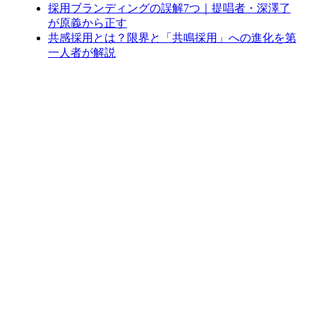
採用ブランディングの誤解7つ｜提唱者・深澤了
が原義から正す
共感採用とは？限界と「共鳴採用」への進化を第
一人者が解説