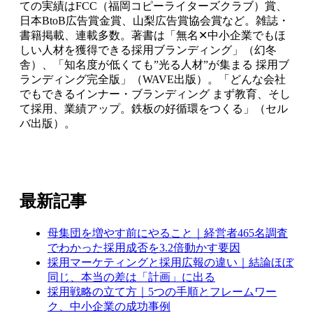
ての実績はFCC（福岡コピーライターズクラブ）賞、
日本BtoB広告賞金賞、山梨広告賞協会賞など。雑誌・
書籍掲載、連載多数。著書は「無名✕中小企業でもほ
しい人材を獲得できる採用ブランディング」（幻冬
舎）、「知名度が低くても”光る人材”が集まる 採用ブ
ランディング完全版」（WAVE出版）。「どんな会社
でもできるインナー・ブランディング まず教育、そし
て採用、業績アップ。鉄板の好循環をつくる」（セル
バ出版）。
最新記事
母集団を増やす前にやること｜経営者465名調査
でわかった採用成否を3.2倍動かす要因
採用マーケティングと採用広報の違い｜結論ほぼ
同じ、本当の差は「計画」に出る
採用戦略の立て方｜5つの手順とフレームワー
ク、中小企業の成功事例