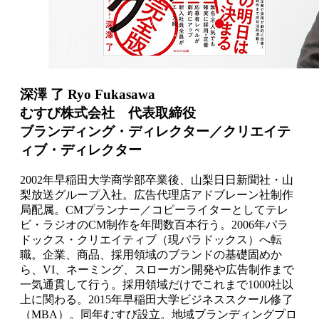
深澤 了 Ryo Fukasawa
むすび株式会社 代表取締役
ブランディング・ディレクター／クリエイテ
ィブ・ディレクター
2002年早稲田大学商学部卒業後、山梨日日新聞社・山
梨放送グループ入社。広告代理店アドブレーン社制作
局配属。CMプランナー／コピーライターとしてテレ
ビ・ラジオのCM制作を年間数百本行う。2006年パラ
ドックス・クリエイティブ（現パラドックス）へ転
職。企業、商品、採用領域のブランドの基礎固めか
ら、VI、ネーミング、スローガン開発や広告制作まで
一気通貫して行う。採用領域だけでこれまで1000社以
上に関わる。2015年早稲田大学ビジネススクール修了
（MBA）。同年むすび設立。地域ブランディングプロ