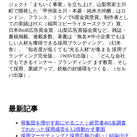
ジェクト「まちいく事業」を立ち上げ、山梨県富士川
町で開発した「甲州富士川・本菱・純米大吟醸」はロ
ンドン、フランス、ミラノで6度金賞受賞。制作者とし
ての実績はFCC（福岡コピーライターズクラブ）賞、
日本BtoB広告賞金賞、山梨広告賞協会賞など。雑誌・
書籍掲載、連載多数。著書は「無名✕中小企業でもほ
しい人材を獲得できる採用ブランディング」（幻冬
舎）、「知名度が低くても”光る人材”が集まる 採用ブ
ランディング完全版」（WAVE出版）。「どんな会社
でもできるインナー・ブランディング まず教育、そし
て採用、業績アップ。鉄板の好循環をつくる」（セル
バ出版）。
最新記事
母集団を増やす前にやること｜経営者465名調査
でわかった採用成否を3.2倍動かす要因
採用マーケティングと採用広報の違い｜結論ほぼ