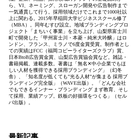
ら、VI、ネーミング、スローガン開発や広告制作まで
一気通貫して行う。採用領域だけでこれまで1000社以
上に関わる。2015年早稲田大学ビジネススクール修了
（MBA）。同年むすび設立。地域ブランディングプロ
ジェクト「まちいく事業」を立ち上げ、山梨県富士川
町で開発した「甲州富士川・本菱・純米大吟醸」はロ
ンドン、フランス、ミラノで6度金賞受賞。制作者とし
ての実績はFCC（福岡コピーライターズクラブ）賞、
日本BtoB広告賞金賞、山梨広告賞協会賞など。雑誌・
書籍掲載、連載多数。著書は「無名✕中小企業でもほ
しい人材を獲得できる採用ブランディング」（幻冬
舎）、「知名度が低くても”光る人材”が集まる 採用ブ
ランディング完全版」（WAVE出版）。「どんな会社
でもできるインナー・ブランディング まず教育、そし
て採用、業績アップ。鉄板の好循環をつくる」（セル
バ出版）。
最新記事