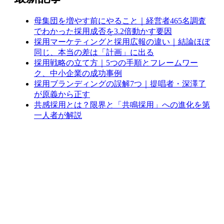
母集団を増やす前にやること｜経営者465名調査
でわかった採用成否を3.2倍動かす要因
採用マーケティングと採用広報の違い｜結論ほぼ
同じ、本当の差は「計画」に出る
採用戦略の立て方｜5つの手順とフレームワー
ク、中小企業の成功事例
採用ブランディングの誤解7つ｜提唱者・深澤了
が原義から正す
共感採用とは？限界と「共鳴採用」への進化を第
一人者が解説