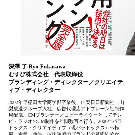
深澤 了 Ryo Fukasawa
むすび株式会社 代表取締役
ブランディング・ディレクター／クリエイテ
ィブ・ディレクター
2002年早稲田大学商学部卒業後、山梨日日新聞社・山
梨放送グループ入社。広告代理店アドブレーン社制作
局配属。CMプランナー／コピーライターとしてテレ
ビ・ラジオのCM制作を年間数百本行う。2006年パラ
ドックス・クリエイティブ（現パラドックス）へ転
職。企業、商品、採用領域のブランドの基礎固めか