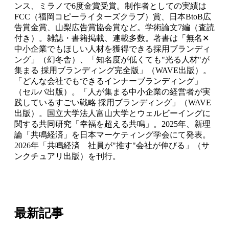
ンス、ミラノで6度金賞受賞。制作者としての実績は
FCC（福岡コピーライターズクラブ）賞、日本BtoB広
告賞金賞、山梨広告賞協会賞など。学術論文7編（査読
付き）。雑誌・書籍掲載、連載多数。著書は「無名✕
中小企業でもほしい人材を獲得できる採用ブランディ
ング」（幻冬舎）、「知名度が低くても"光る人材"が
集まる 採用ブランディング完全版」（WAVE出版）。
「どんな会社でもできるインナーブランディング」
（セルバ出版）。「人が集まる中小企業の経営者が実
践しているすごい戦略 採用ブランディング」（WAVE
出版）。国立大学法人富山大学とウェルビーイングに
関する共同研究「幸福を超える共鳴」。2025年、新理
論「共鳴経済」を日本マーケティング学会にて発表。
2026年「共鳴経済 社員が"推す"会社が伸びる」（サ
ンクチュアリ出版）を刊行。
最新記事