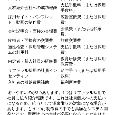
支払手数料（または採用
人材紹介会社への成功報酬
手数料）
採用サイト・パンフレッ
広告宣伝費（または採用
ト・動画の制作費
費）
会議費（または地代家
会社説明会・面接の会場費
賃）
候補者・面接官の交通費
旅費交通費
適性検査・採用管理システ
支払手数料（または採用
ムの利用料
費）
教育研修費（または採用
内定者・新入社員の研修費
教育費）
リファラル採用の社員イン
給与手当（または採用手
センティブ
数料）
入社者の引越費用補助
福利厚生費
迷いやすいのが2つあります。1つはリファラル採用で
社員に払う紹介報酬です。これは社員個人への支払い
になるため、給与として源泉徴収の対象になる場合が
あります。もう1つは制作費の中でも高額なシステム開
発などで、資産計上の検討が必要になることがありま