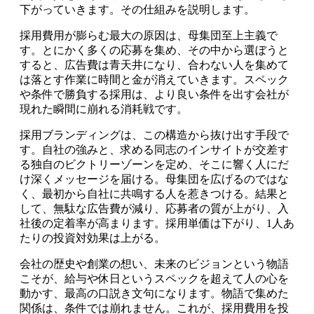
下がっていきます。その仕組みを説明します。
採用費用が膨らむ最大の原因は、母集団至上主義で
す。とにかく多くの応募を集め、その中から選ぼうと
すると、広告費は青天井になり、合わない人を集めて
は落とす作業に時間と金が消えていきます。スペック
や条件で勝負する採用は、より良い条件を出す会社が
現れた瞬間に崩れる消耗戦です。
採用ブランディングは、この構造から抜け出す手段で
す。自社の強みと、求める同志のインサイトが交差す
る独自のビクトリーゾーンを定め、そこに響く人にだ
け深くメッセージを届ける。母集団を広げるのではな
く、最初から自社に共鳴する人を惹きつける。結果と
して、無駄な広告費が減り、応募者の質が上がり、入
社後の定着率が高まります。採用単価は下がり、1人あ
たりの投資対効果は上がる。
会社の歴史や創業の想い、未来のビジョンという物語
こそが、給与や休日というスペックを超えて人の心を
動かす、最高の口説き文句になります。物語で集めた
関係は、条件では崩れません。これが、採用費用を投