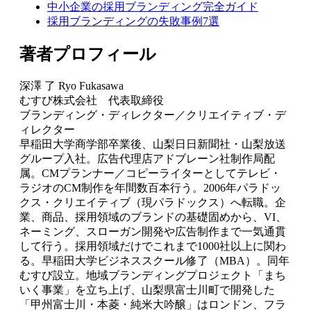
中小企業の採用ブランディング完全ガイド
採用ブランディングの失敗事例7選
著者プロフィール
深澤 了 Ryo Fukasawa
むすび株式会社 代表取締役
ブランディング・ディレクター／クリエイティブ・デ
ィレクター
早稲田大学商学部卒業後、山梨日日新聞社・山梨放送
グループ入社。広告代理店アドブレーン社制作局配
属。CMプランナー／コピーライターとしてテレビ・
ラジオのCM制作を年間数百本行う。2006年パラドッ
クス・クリエイティブ（現パラドックス）へ転職。企
業、商品、採用領域のブランドの基礎固めから、VI、
ネーミング、スローガン開発や広告制作まで一気通貫
して行う。採用領域だけでこれまで1000社以上に関わ
る。早稲田大学ビジネススクール修了（MBA）。同年
むすび設立。地域ブランディングプロジェクト「まち
いく事業」を立ち上げ、山梨県富士川町で開発した
「甲州富士川・本菱・純米大吟醸」はロンドン、フラ