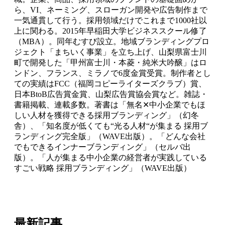
ら、VI、ネーミング、スローガン開発や広告制作まで
一気通貫して行う。採用領域だけでこれまで1000社以
上に関わる。2015年早稲田大学ビジネススクール修了
（MBA）。同年むすび設立。地域ブランディングプロ
ジェクト「まちいく事業」を立ち上げ、山梨県富士川
町で開発した「甲州富士川・本菱・純米大吟醸」はロ
ンドン、フランス、ミラノで6度金賞受賞。制作者とし
ての実績はFCC（福岡コピーライターズクラブ）賞、
日本BtoB広告賞金賞、山梨広告賞協会賞など。雑誌・
書籍掲載、連載多数。著書は「無名✕中小企業でもほ
しい人材を獲得できる採用ブランディング」（幻冬
舎）、「知名度が低くても“光る人材“が集まる 採用ブ
ランディング完全版」（WAVE出版）。「どんな会社
でもできるインナーブランディング」（セルバ出
版）。「人が集まる中小企業の経営者が実践している
すごい戦略 採用ブランディング」（WAVE出版）
最新記事