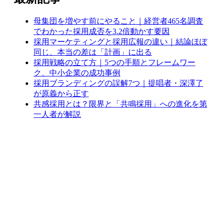
母集団を増やす前にやること｜経営者465名調査
でわかった採用成否を3.2倍動かす要因
採用マーケティングと採用広報の違い｜結論ほぼ
同じ、本当の差は「計画」に出る
採用戦略の立て方｜5つの手順とフレームワー
ク、中小企業の成功事例
採用ブランディングの誤解7つ｜提唱者・深澤了
が原義から正す
共感採用とは？限界と「共鳴採用」への進化を第
一人者が解説