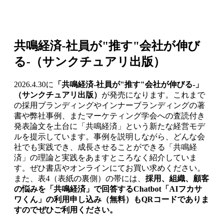
共鳴経済-社員が"推す"会社が伸び
る-（サンクチュアリ出版）
2026.4.30に
「共鳴経済-社員が"推す"会社が伸びる-」
（サンクチュアリ出版）
が発売になります。これまで
の採用ブランディングやインナーブランディングの著
書や弊社事例、またマーケティング学会への査読付き
発表論文を土台に「共鳴経済」という新たな経営モデ
ルを提示しています。事例を説明しながら、どんな会
社でも実践でき、成長させることができる「共鳴経
済」の理論と実践をあますところなく紹介していま
す。ぜひ書店やオンラインにてお買い求めください。
また、表4（表紙の裏側）の帯には、
採用、組織、顧客
の悩みを「共鳴経済」で回答するChatbot「AIフカサ
ワくん」の利用申し込み（無料）もQRコードでありま
すのでぜひご利用ください。