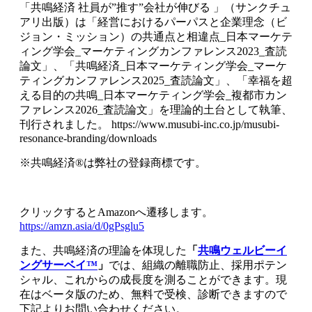
「共鳴経済 社員が”推す”会社が伸びる 」（サンクチュ
アリ出版）は「経営におけるパーパスと企業理念（ビ
ジョン・ミッション）の共通点と相違点_日本マーケテ
ィング学会_マーケティングカンファレンス2023_査読
論文」、「共鳴経済_日本マーケティング学会_マーケ
ティングカンファレンス2025_査読論文」、「幸福を超
える目的の共鳴_日本マーケティング学会_複都市カン
ファレンス2026_査読論文」を理論的土台として執筆、
刊行されました。 https://www.musubi-inc.co.jp/musubi-
resonance-branding/downloads
※共鳴経済®は弊社の登録商標です。
クリックするとAmazonへ遷移します。
https://amzn.asia/d/0gPsglu5
また、共鳴経済の理論を体現した
「
共鳴ウェルビーイ
ングサーベイ™
」
では、組織の離職防止、採用ポテン
シャル、これからの成長度を測ることができます。現
在はベータ版のため、無料で受検、診断できますので
下記よりお問い合わせください。