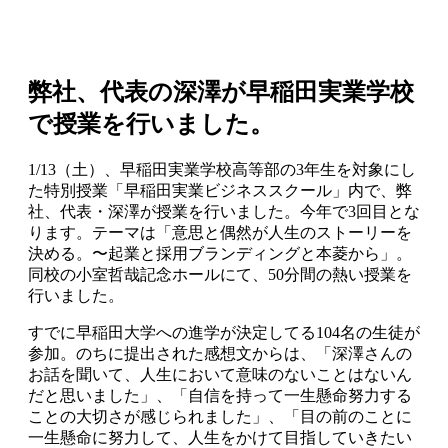
弊社、代表の深澤が早稲田実業学校
で授業を行いました。
1/13（土）、早稲田実業学校高等部の3年生を対象にし
た特別授業「早稲田実業ビジネススクール」内で、弊
社、代表・深澤が授業を行いました。今年で3回目とな
ります。テーマは「意思と偶然が人生のストーリーを
決める。〜起業と採用ブランディングと本菱から」。
同校の小室哲哉記念ホールにて、50分間の熱い授業を
行いました。
すでに早稲田大学への進学が決定してる104名の生徒が
参加。のちに提出された感想文からは、「深澤さんの
お話を聞いて、人生において意味のないことはないん
だと思いました」、「自信を持って一生懸命努力する
ことの大切さが感じられました」、「目の前のことに
一生懸命に努力して、人生をかけて目指していきたい