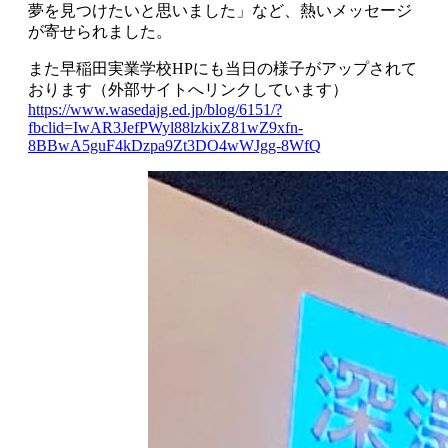
夢を見つけたいと思いました」など、熱いメッセージ
が寄せられました。
また早稲田実業学校HPにも当日の様子がアップされて
おります（外部サイトへリンクしています）
https://www.wasedajg.ed.jp/blog/6151/?
fbclid=IwAR3JefPWyl88lzkixZ81wZ9xfn-
8BBwA5guF4kDzpa9Zt3DO4wWJgg-8WfQ