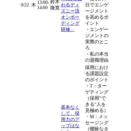
鈴木
13:00-
9/22
木
わるディ
日でエンゲ
14:00
隆寛
ズニー流
ージメント
オンボー
を高めるポ
ディング
イント
研修」
・エンゲー
ジメントの
実際のとこ
ろ
・私の本当
の退職理由
採用におけ
る課題設定
のポイント
・T：ター
ゲティング
（採用"で
きる"人を
基本なく
見極める）
して、採
・M：メッ
用力のア
セージング
ップはな
（曖昧なタ