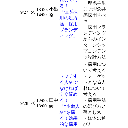
・理系学生
る！
小出
こそ理念共
13:00-
火
「理系採
9/27
14:00
裕一
感採用すべ
用の処方
き
箋「採用
・採用ブラ
ブランデ
ンディング
ィング」
からのイン
ターンシッ
プコンテン
ツ設計方法
・採用につ
いて考える
マッチす
・ターゲッ
る人材で
トとなる人
なければ
材について
すぐ辞め
考える
田中
る！
・採用手法
12:00-
水
9/28
13:00
綾
「“本命人
の選び方と
材”を採
落とし穴
る！効果
・媒体の選
的な採用
び方