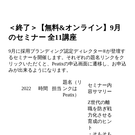
＜終了＞【無料&オンライン】9月
のセミナー 全11講座
9月に採用ブランディング認定ディレクター®が登壇す
るセミナーを開催します。それぞれの題名リンクをク
リックいただくと、Peatixの申込画面に遷移し、お申込
みが出来るようになります。
題名（リ
セミナー内
2022
時間
担当
ンクは
容サマリー
Peatix）
Z世代の離
職を防ぎ戦
力化させる
育成のヒン
ト
・そもそも