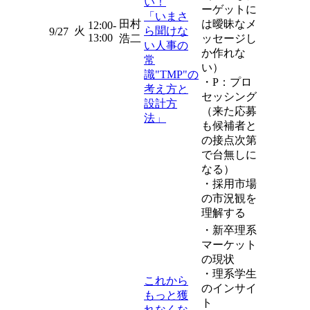
い！
ーゲットに
「いまさ
田村
は曖昧なメ
12:00-
火
ら聞けな
9/27
13:00
浩二
ッセージし
い人事の
か作れな
常
い）
識"TMP"の
・P：プロ
考え方と
セッシング
設計方
（来た応募
法」
も候補者と
の接点次第
で台無しに
なる）
・採用市場
の市況観を
理解する
・新卒理系
マーケット
の現状
・理系学生
これから
のインサイ
もっと獲
ト
れなくな