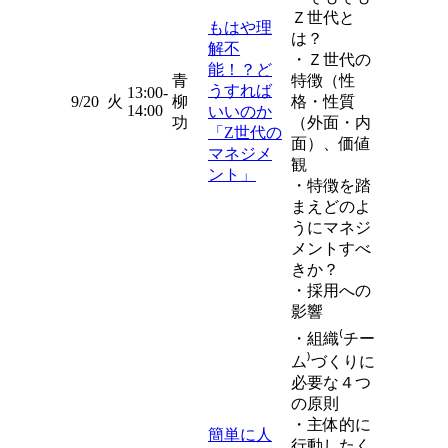
Ｚ世代と
もはや理
は？
解不
・Ｚ世代の
能！？ど
青
特徴（性
うすれば
13:00-
9/20
火
柳
格・性質
14:00
いいのか
功
（外面・内
「Z世代の
面）、価値
マネジメ
観
ント」
・特徴を踏
まえどのよ
うにマネジ
メントすべ
きか？
・採用への
影響
・組織⁽チー
ム⁾づくりに
必要な４つ
の原則
・主体的に
簡単に人
行動したく