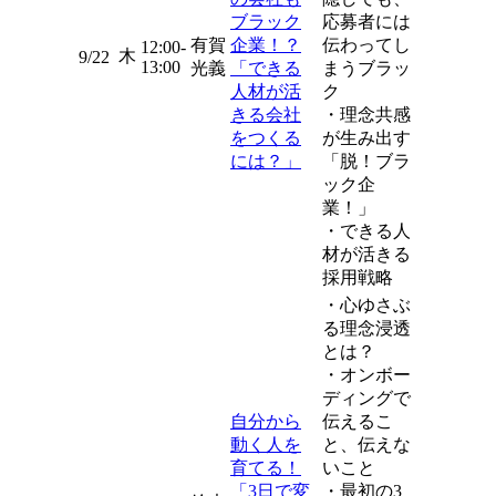
ブラック
応募者には
有賀
企業！？
伝わってし
12:00-
木
9/22
13:00
光義
「できる
まうブラッ
人材が活
ク
きる会社
・理念共感
をつくる
が生み出す
には？」
「脱！ブラ
ック企
業！」
・できる人
材が活きる
採用戦略
・心ゆさぶ
る理念浸透
とは？
・オンボー
ディングで
自分から
伝えるこ
動く人を
と、伝えな
育てる！
いこと
「3日で変
・最初の3