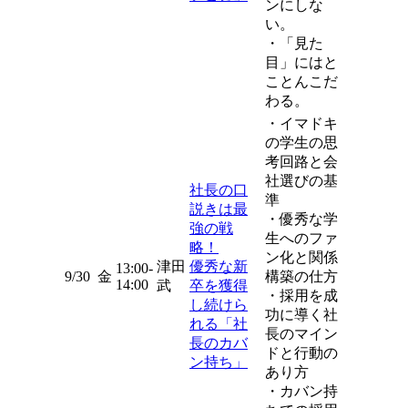
ンにしな
い。
・「見た
目」にはと
ことんこだ
わる。
・イマドキ
の学生の思
考回路と会
社選びの基
社長の口
準
説きは最
・優秀な学
強の戦
生へのファ
略！
ン化と関係
津田
優秀な新
13:00-
9/30
金
構築の仕方
14:00
武
卒を獲得
・採用を成
し続けら
功に導く社
れる「社
長のマイン
長のカバ
ドと行動の
ン持ち」
あり方
・カバン持