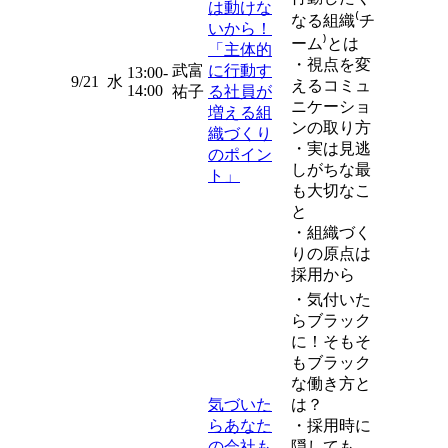
は動けな
なる組織⁽チ
いから！
ーム⁾とは
「主体的
・視点を変
武富
に行動す
13:00-
9/21
水
えるコミュ
14:00
祐子
る社員が
ニケーショ
増える組
ンの取り方
織づくり
・実は見逃
のポイン
しがちな最
ト」
も大切なこ
と
・組織づく
りの原点は
採用から
・気付いた
らブラック
に！そもそ
もブラック
な働き方と
気づいた
は？
らあなた
・採用時に
の会社も
隠しても、