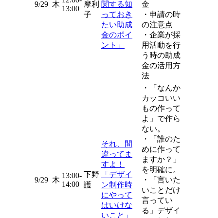
9/29
木
摩利
関する知
金
13:00
子
っておき
・申請の時
たい助成
の注意点
金のポイ
・企業が採
ント」
用活動を行
う時の助成
金の活用方
法
・「なんか
カッコいい
もの作って
よ」で作ら
ない。
・「誰のた
それ、間
めに作って
違ってま
ますか？」
すよ！
を明確に。
下野
「デザイ
13:00-
9/29
木
・「言いた
14:00
護
ン制作時
いことだけ
にやって
言ってい
はいけな
る」デザイ
いこと」