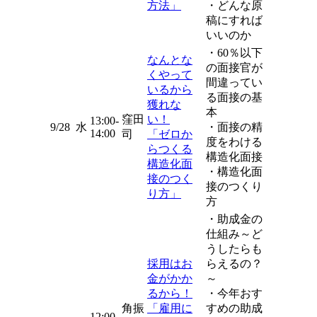
方法」
・どんな原
稿にすれば
いいのか
・60％以下
なんとな
の面接官が
くやって
間違ってい
いるから
る面接の基
獲れな
本
窪田
い！
13:00-
9/28
水
・面接の精
14:00
司
「ゼロか
度をわける
らつくる
構造化面接
構造化面
・構造化面
接のつく
接のつくり
り方」
方
・助成金の
仕組み～ど
うしたらも
採用はお
らえるの？
金がかか
～
るから！
・今年おす
角振
「雇用に
すめの助成
12:00-