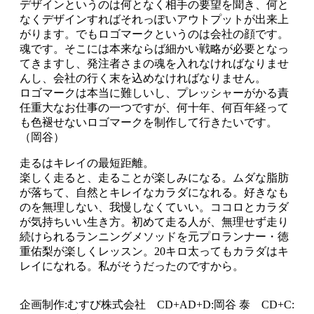
デザインというのは何となく相手の要望を聞き、何と
なくデザインすればそれっぽいアウトプットが出来上
がります。でもロゴマークというのは会社の顔です。
魂です。そこには本来ならば細かい戦略が必要となっ
てきますし、発注者さまの魂を入れなければなりませ
んし、会社の行く末を込めなければなりません。
ロゴマークは本当に難しいし、プレッシャーがかる責
任重大なお仕事の一つですが、何十年、何百年経って
も色褪せないロゴマークを制作して行きたいです。
（岡谷）
走るはキレイの最短距離。
楽しく走ると、走ることが楽しみになる。ムダな脂肪
が落ちて、自然とキレイなカラダになれる。好きなも
のを無理しない、我慢しなくていい。ココロとカラダ
が気持ちいい生き方。初めて走る人が、無理せず走り
続けられるランニングメソッドを元プロランナー・徳
重佑梨が楽しくレッスン。20キロ太ってもカラダはキ
レイになれる。私がそうだったのですから。
企画制作:むすび株式会社 CD+AD+D:岡谷 泰 CD+C: