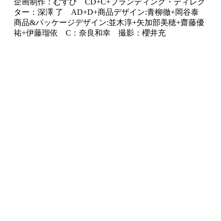
企画制作：むすび CD+C+ブランディング・ディレク
ター：深澤 了 AD+D+商品デザイン:青柳徹+岡谷泰
商品&パッケージデザイン:並木淳+矢加部美穂+齋藤優
祐+伊藤瑠依 C：奈良和幸 撮影：櫻井充