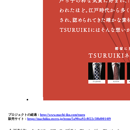
​プロジェクトの経過：
http://www.machi-iku.com/tsuru
販売サイト：
https://machiiku.stores.jp/items/5a90ea92c8f22c58bf0014f9