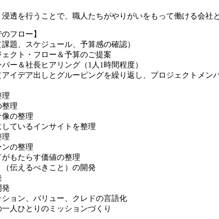
、浸透を行うことで、職人たちがやりがいをもって働ける会社
でのフロー】
（課題、スケジュール、予算感の確認）
ジェクト・フロー＆予算のご提案
バー＆社長ヒアリング（1人1時間程度）
（アイデア出しとグルーピングを繰り返し、プロジェクトメン
整理
の整理
ナ像の整理
にしているインサイトを整理
整理
ーンの整理
ドがもたらす価値の整理
ト（伝えるべきこと）の開発
発
開発
ッション、バリュー、クレドの言語化
の一人ひとりのミッションづくり