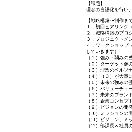
【課題】
理念の言語化を行い
【戦略構築〜制作ま
１，初回ヒアリング
２，戦略構築のプロ
３，プロジェクトメン
４，ワークショップ
していきます）
（１）強み・弱みの
（２）ターゲット像
（３）理想のペルソ
（４）（３）が大事
（５）未来の強みの
（６）バリューチェ
（７）未来のブラン
（８）企業コンセプ
（９）ビジョンの開
（10）ミッションの
（11）ビジョン、ミ
（12）部課長＆社員