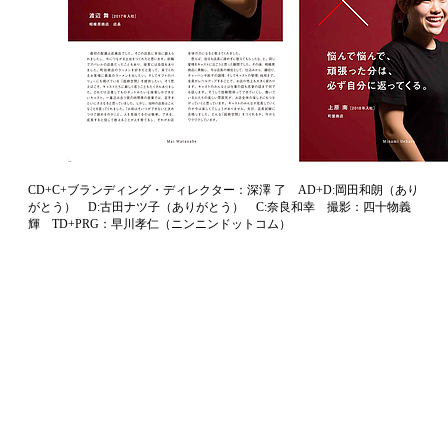
CD+C+ブランディング・ディレクター：深澤 了 AD+D:岡田和朗（あり
がとう） D:古田ナツ子（ありがとう） C:奈良和幸 撮影：四十物義
輝 TD+PRG：早川孝仁（ニンニンドットコム）