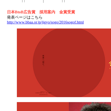
日本BtoB広告賞 採用案内 金賞受賞
発表ページはこちら
http://www.bbaa.or.jp/jigyo/sogo/2016sogof.html