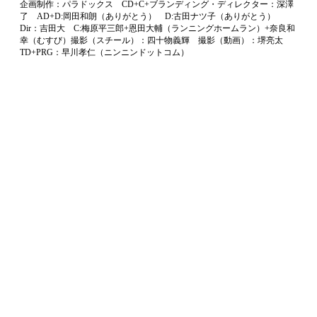
企画制作：パラドックス CD+C+ブランディング・ディレクター：深澤
了 AD+D:岡田和朗（ありがとう） D:古田ナツ子（ありがとう）
Dir：吉田大 C:梅原平三郎+恩田大輔（ランニングホームラン）+奈良和
幸（むすび）撮影（スチール）：四十物義輝 撮影（動画）：堺亮太
TD+PRG：早川孝仁（ニンニンドットコム）