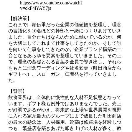
https://www.youtube.com/watch?
v=okF4lYAY7js
【解決策】
これまで口頭伝承だった企業の価値観を整理し、理念
の言語化を10名ほどの幹部と一緒につくりあげていき
ました。自分たちはなんのために働いているのか、何
を大切にしてこれまで仕事をしてきたのか。そして誰
を向いて仕事をしてきたのか。企業ブランド構築の土
台となるあらゆる要素を整理していきました。その上
で、理念の基礎となる言葉を全員で導き出し、それら
をもとに理念ワーディングや社名変更（町田商店から
ギフトへ）、スローガン、CI開発を行っていきまし
た。
【背景】
飲食業界は、全体的に慢性的な人材不足状態となって
います。ギフト様も例外ではありませんでした。売上
が好調であるがゆえ、将来的な上場や世界展開を視野
に入れる家系最大のグループにまで成長した町田商店
の最大の懸念は、人材採用。幹部は修羅場を経験しつ
つも、繁盛店を築きあげた叩き上げの人材が多く、教