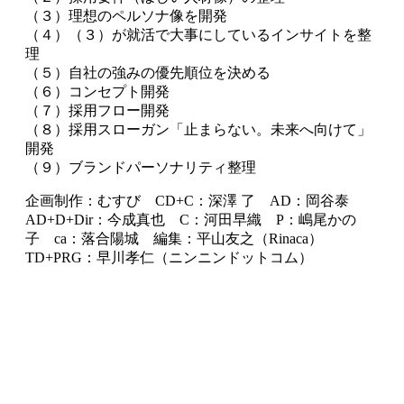
（３）理想のペルソナ像を開発
（４）（３）が就活で大事にしているインサイトを整
理
（５）自社の強みの優先順位を決める
（６）コンセプト開発
（７）採用フロー開発
（８）採用スローガン「止まらない。未来へ向けて」
開発
（９）ブランドパーソナリティ整理
企画制作：むすび CD+C：深澤 了 AD：岡谷泰
AD+D+Dir：今成真也 C：河田早織 P：嶋尾かの
子 ca：落合陽城 編集：平山友之（Rinaca）
TD+PRG：早川孝仁（ニンニンドットコム）