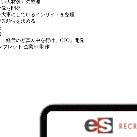
しい人材像）の整理
ナ像を開発
で大事にしているインサイトを整理
優先順位を決める
発
発
「経営のど真ん中を行け、CFO」開発
ンフレット,企業HP制作