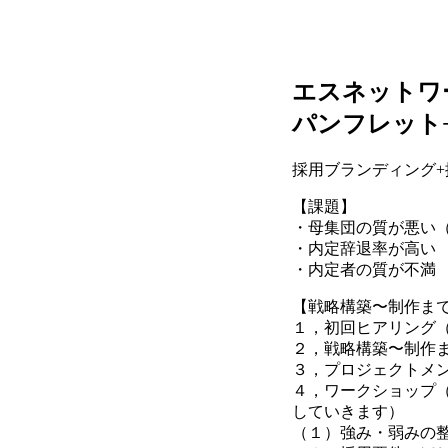
エスネットワ
パンフレット
採用ブランディング+
【課題】
・母集団の質が悪い
・内定辞退率が高い
・内定者の質が不満
【戦略構築〜制作ま
１，初回ヒアリング
２，戦略構築〜制作
３，プロジェクトメン
４，ワークショップ
していきます）
（１）強み・弱みの