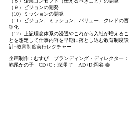
（８）企業コンセプト（伝えるべきこと）の開発
（９）ビジョンの開発
（10）ミッションの開発
（11）ビジョン、ミッション、バリュー、クレドの言
語化
（12）上記理念体系の浸透やこれから入社が増えるこ
とを想定して仕事内容を早期に落とし込む教育制度設
計+教育制度実行レクチャー
企画制作：むすび ブランディング・ディレクター：
嶋尾かの子 CD+C：深澤 了 AD+D:岡谷 泰