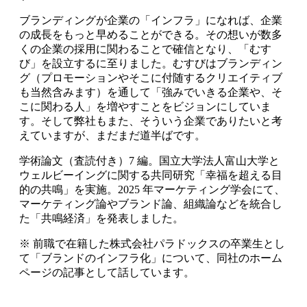
ブランディングが企業の「インフラ」になれば、企業
の成長をもっと早めることができる。その想いが数多
くの企業の採用に関わることで確信となり、「むす
び」を設立するに至りました。むすびはブランディン
グ（プロモーションやそこに付随するクリエイティブ
も当然含みます）を通して「強みでいきる企業や、そ
こに関わる人」を増やすことをビジョンにしていま
す。そして弊社もまた、そういう企業でありたいと考
えていますが、まだまだ道半ばです。
学術論文（査読付き）7 編。国立大学法人富山大学と
ウェルビーイングに関する共同研究「幸福を超える目
的の共鳴」を実施。2025 年マーケティング学会にて、
マーケティング論やブランド論、組織論などを統合し
た「共鳴経済」を発表しました。
※ 前職で在籍した株式会社パラドックスの卒業生とし
て「ブランドのインフラ化」について、同社のホーム
ページの記事として話しています。